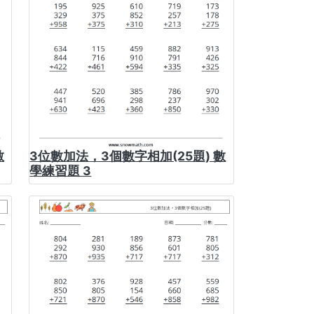
數
3位數加法，3個數字相加(25題) 數
學練習題 3