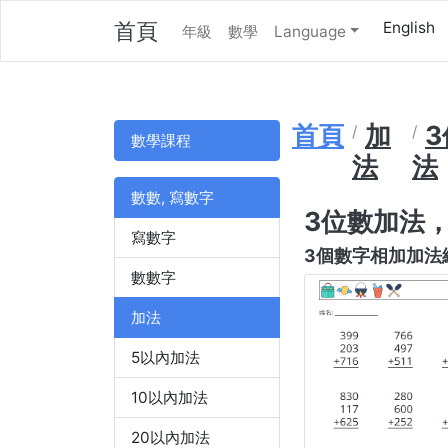
首頁
English
年級
數學
Language
首頁
加
數學課程
法
法
數數, 寫數字
3位數加法，
寫數字
3個數字相加加法練
數數字
加法
5以內加法
10以內加法
20以內加法