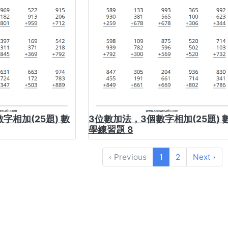
字相加(25題) 數
3位數加法，3個數字相加(25題) 
學練習題 8
‹ Previous
1
2
Next ›