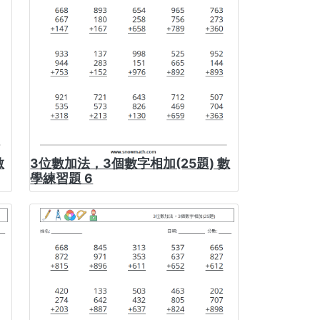
數
3位數加法，3個數字相加(25題) 數
學練習題 6