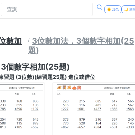
🌞 淺色
🌙 黑
3位數加
3位數加法，3個數字相加(25
題)
3個數字相加(25題)
習題 (3位數)(練習題25題) 進位或借位