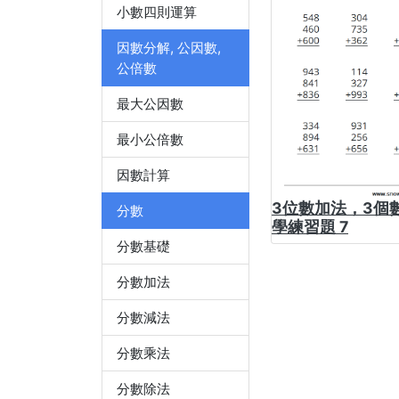
小數四則運算
因數分解, 公因數,
公倍數
最大公因數
最小公倍數
因數計算
3位數加法，3個數
分數
學練習題 7
分數基礎
分數加法
分數減法
分數乘法
分數除法