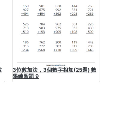
數
3位數加法，3個數字相加(25題) 數
學練習題 9