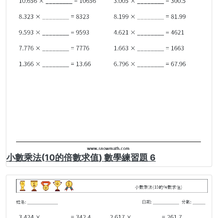
小數乘法(10的倍數求值) 數學練習題 6