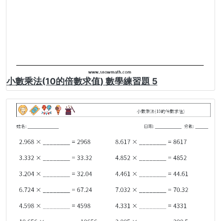
小數乘法(10的倍數求值) 數學練習題 5