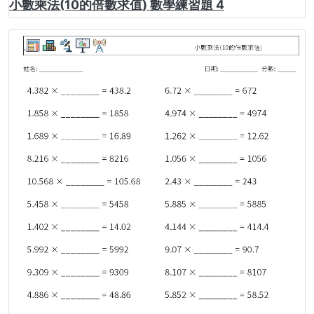
小數乘法(10的倍數求值) 數學練習題 4