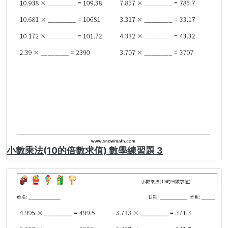
小數乘法(10的倍數求值) 數學練習題 3