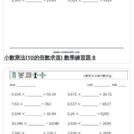
小數乘法(10的倍數求值) 數學練習題 8