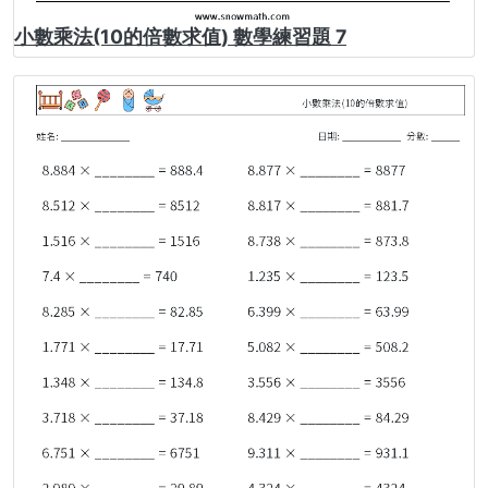
小數乘法(10的倍數求值) 數學練習題 7