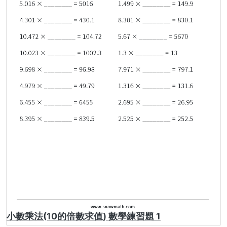
小數乘法(10的倍數求值) 數學練習題 1