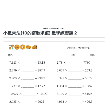
小數乘法(10的倍數求值) 數學練習題 2