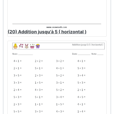
(20) Addition jusqu'à 5 ( horizontal )