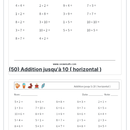
(50) Addition jusqu'à 10 ( horizontal )