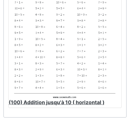
(100) Addition jusqu'à 10 ( horizontal )