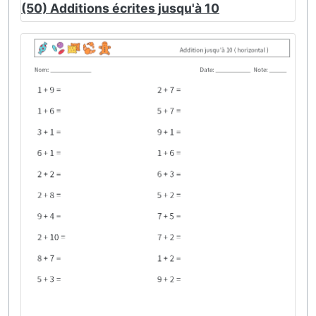
(50) Additions écrites jusqu'à 10