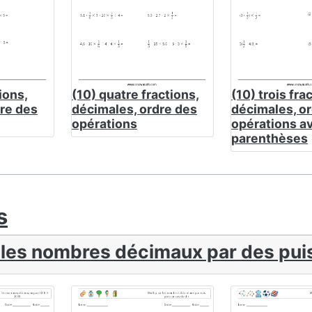
tions,
(10) quatre fractions,
(10) trois fra
re des
décimales, ordre des
décimales, o
opérations
opérations a
parenthèses
s
r les nombres décimaux par des pui