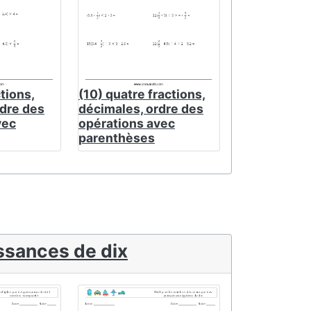
ctions,
(10) quatre fractions,
rdre des
décimales, ordre des
vec
opérations avec
parenthèses
ssances de dix