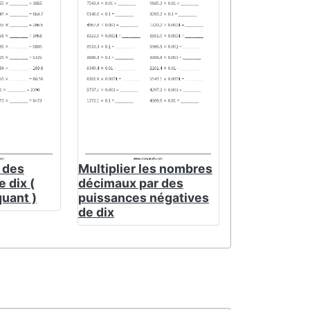
r des
Multiplier les nombres
 dix (
décimaux par des
uant )
puissances négatives
de dix