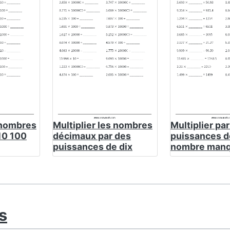
 nombres
Multiplier les nombres
Multiplier pa
10 100
décimaux par des
puissances de
puissances de dix
nombre manq
s