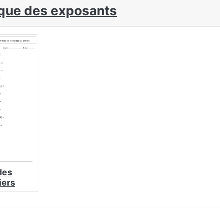
que des exposants
des
iers