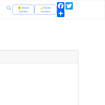
Facebook
Twitter
🌞 Mode
🌙 Mode
Share
lumière
sombre