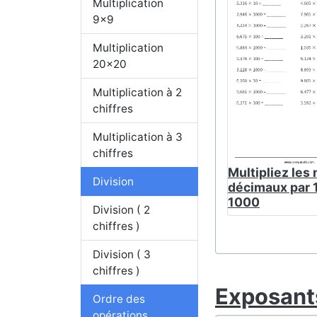
Multiplication
9x9
Multiplication
20x20
Multiplication à 2
chiffres
Multiplication à 3
chiffres
Multipliez les
Division
décimaux par 
1000
Division ( 2
chiffres )
Division ( 3
chiffres )
Exposant
Ordre des
opérations