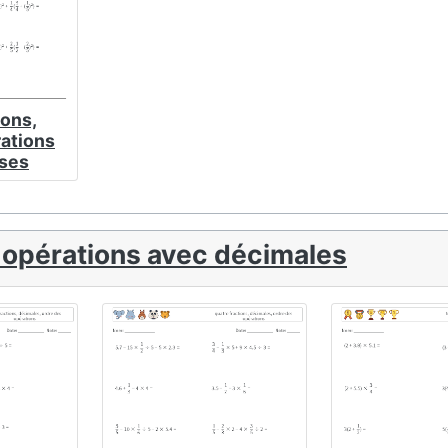
ions,
rations
ses
 opérations avec décimales