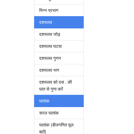
भिन्न प्रभाग
दशमलव
दशमलव जोड़
दशमलव घटाव
दशमलव गुणन
दशमलव भाग
दशमलव को दस . की
घात से गुणा करें
घातांक
सरल घातांक
घातांक (बीजगणित मूल
बातें)