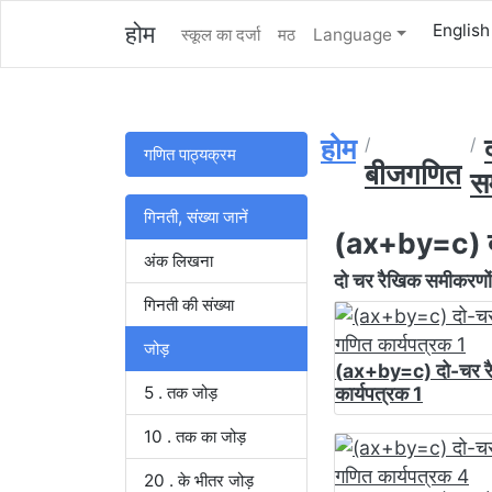
होम
English
स्कूल का दर्जा
मठ
Language
होम
गणित पाठ्यक्रम
बीजगणित
स
गिनती, संख्या जानें
(ax+by=c) द
अंक लिखना
दो चर रैखिक समीकरणों
गिनती की संख्या
जोड़
(ax+by=c) दो-चर र
5 . तक जोड़
कार्यपत्रक 1
10 . तक का जोड़
20 . के भीतर जोड़