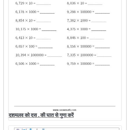
दशमलव को दस . की घात से गुणा करें