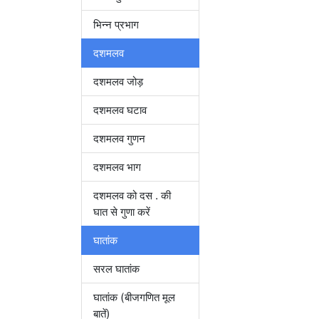
भिन्न प्रभाग
दशमलव
दशमलव जोड़
दशमलव घटाव
दशमलव गुणन
दशमलव भाग
दशमलव को दस . की
घात से गुणा करें
घातांक
सरल घातांक
घातांक (बीजगणित मूल
बातें)