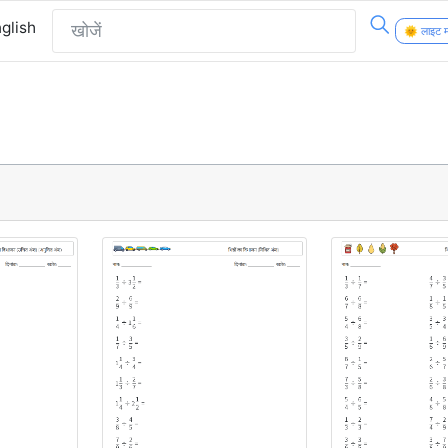
glish
🌞 लाइट 