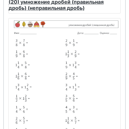
(20) умножение дробей (правильная
дробь) (неправильная дробь)