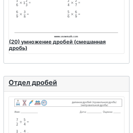
(20) умножение дробей (смешанная
дробь)
Отдел дробей