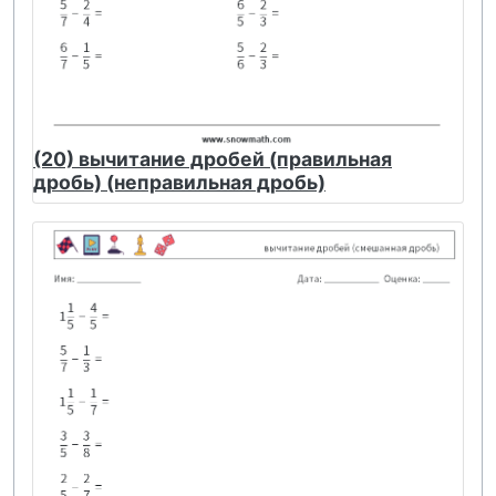
(20) вычитание дробей (правильная
дробь) (неправильная дробь)