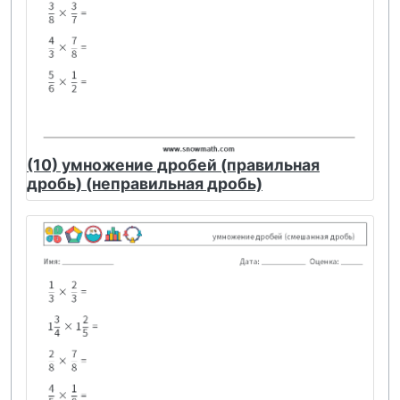
(10) умножение дробей (правильная
дробь) (неправильная дробь)