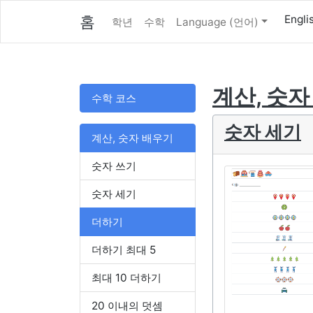
홈
Engli
학년
수학
Language (언어)
계산, 숫자
수학 코스
숫자 세기
계산, 숫자 배우기
숫자 쓰기
숫자 세기
더하기
더하기 최대 5
최대 10 더하기
20 이내의 덧셈