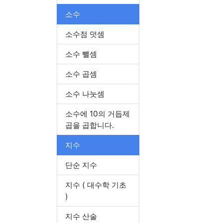
소수
소수점 덧셈
소수 뺄셈
소수 곱셈
소수 나눗셈
소수에 10의 거듭제
곱을 곱합니다.
지수
단순 지수
지수 ( 대수학 기초
)
지수 산술