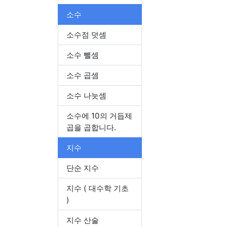
소수
소수점 덧셈
소수 뺄셈
소수 곱셈
소수 나눗셈
소수에 10의 거듭제
곱을 곱합니다.
지수
단순 지수
지수 ( 대수학 기초
)
지수 산술