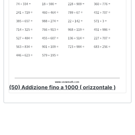
(50) Addizione fino a 1000 ( orizzontale )